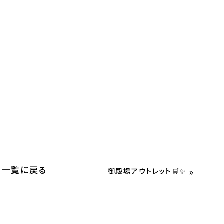
一覧に戻る
»
御殿場アウトレット🛒✨