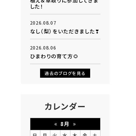
植え＆草取りに参加してきま
した！
2026.08.07
なし（梨）をいただきました❣
2026.08.06
ひまわりの育て方🌻
過去のブログを見る
カレンダー
«
»
8月
日
月
火
水
木
金
土