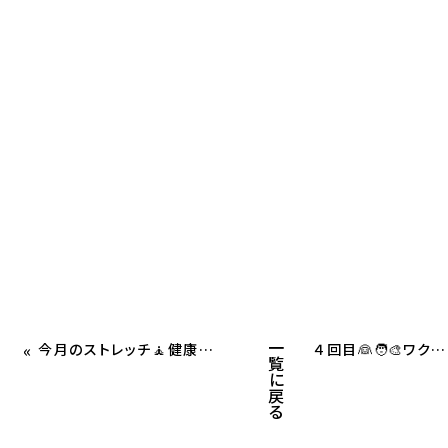
一
«
今月のストレッチ🧘健康推進活動✨
４回目👰🧑‍🎨ワクチン接種
覧
に
戻
る