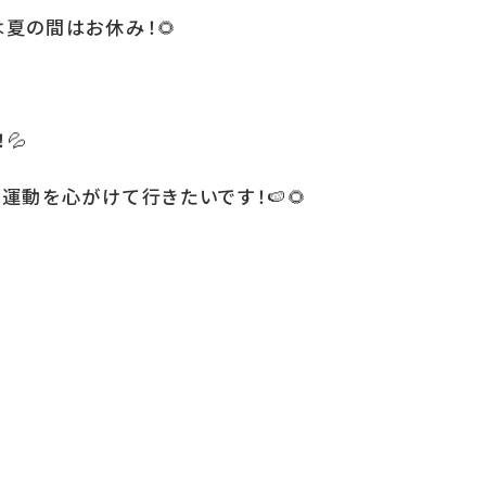
は夏の間はお休み！
🌻
！
💦
て運動を心がけて行きたいです！
🍉🌻