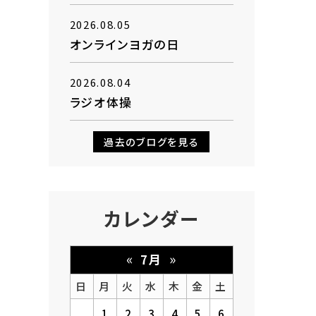
2026.08.05
オンラインヨガの日
2026.08.04
ラジオ体操
過去のブログを見る
カレンダー
«
»
7月
日
月
火
水
木
金
土
1
2
3
4
5
6