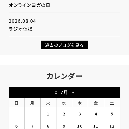
オンラインヨガの日
2026.08.04
ラジオ体操
過去のブログを見る
カレンダー
«
»
7月
日
月
火
水
木
金
土
1
2
3
4
5
6
7
8
9
10
11
12