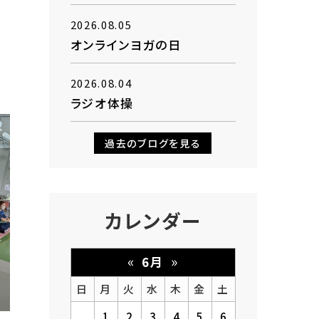
2026.08.05
オンラインヨガの日
2026.08.04
ラジオ体操
過去のブログを見る
カレンダー
«
»
6月
日
月
火
水
木
金
土
1
2
3
4
5
6