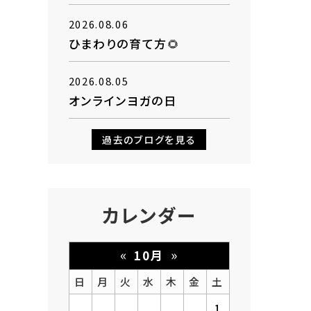
2026.08.06
ひまわりの育て方🌻
2026.08.05
オンラインヨガの日
過去のブログを見る
カレンダー
«
»
10月
日
月
火
水
木
金
土
1