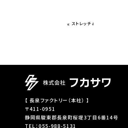
«
ストレッチ🧎
【 長泉ファクトリー（本社） 】
〒411-0951
静岡県駿東郡長泉町桜堤3丁目6番14号
TEL：055-988-5131