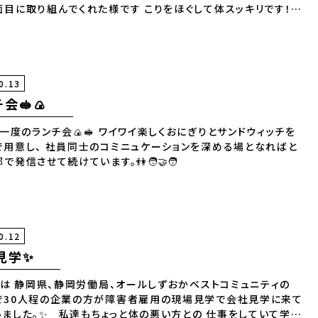
面目に取り組んでくれた様です こりをほぐして体スッキリです！
は先週の写真です！
0.13
会🥪🍙
度のランチ会🍙🥪 ワイワイ楽しくおにぎりとサンドウィッチを
で用意し、 社員同士のコミニュケーションを深める場となればと
で発信させて続けています。👫🧑‍🤝‍🧑
0.12
見学✨
は 静岡県、静岡労働局、オールしずおかベストコミュニティの
で30人程の企業の方が障害者雇用の現場見学で会社見学に来て
いました。✨ 私達もちょっと体の悪い方との 仕事をしていて学ぶ