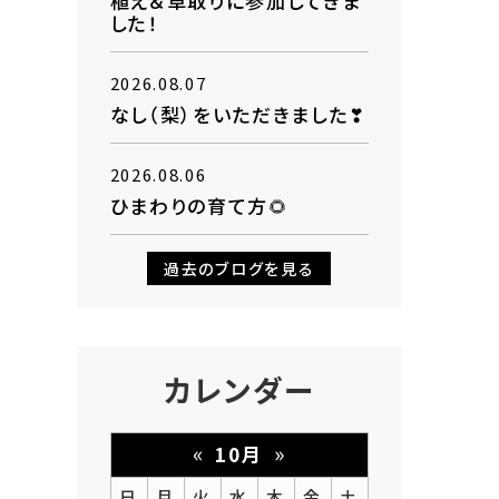
植え＆草取りに参加してきま
した！
2026.08.07
なし（梨）をいただきました❣
2026.08.06
ひまわりの育て方🌻
過去のブログを見る
カレンダー
«
»
10月
日
月
火
水
木
金
土