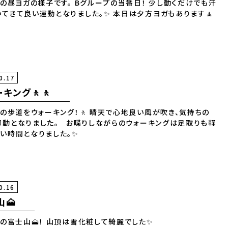
の昼ヨガの様子です。 Bグループの当番日！ 少し動くだけでも汗
いてきて良い運動となりました。✨ 本日は夕方ヨガもあります🧘
0.17
キング🚶🚶
の歩道をウォーキング！🚶 晴天で心地良い風が吹き、気持ちの
運動となりました。 お喋りしながらのウォーキングは足取りも軽
しい時間となりました。✨
0.16
山🗻
の富士山🗻！ 山頂は雪化粧して綺麗でした✨