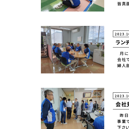
皆真
これ
2023.1
ランチ
月に一
会社
婦人部
2023.1
会社
昨日
事業
下さ