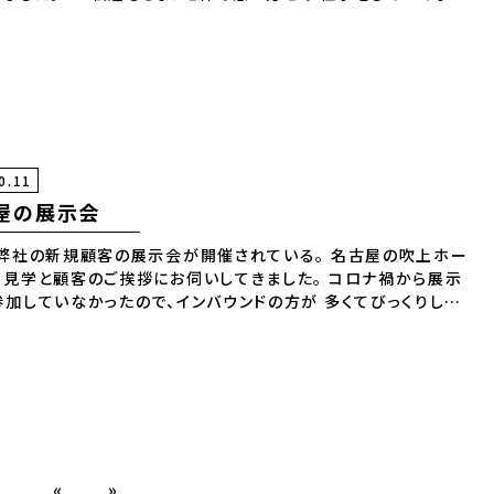
沢山あります。😊 共に助け合いながら仕事をしていきたいと思い
。😊
0.11
屋の展示会
弊社の新規顧客の展示会が開催されている。 名古屋の吹上ホー
て見学と顧客のご挨拶にお伺いしてきました。 コロナ禍から展示
参加していなかったので、インバウンドの方が 多くてびっくりしま
 顧客にもご挨拶できてとても良かったです。 ありがとうございま
«
»