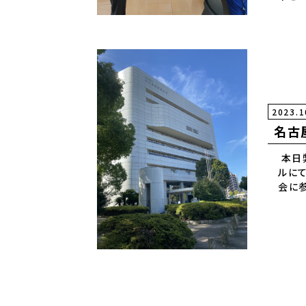
事も
ます
2023.1
名古
本日
ルに
会に
した。
した。