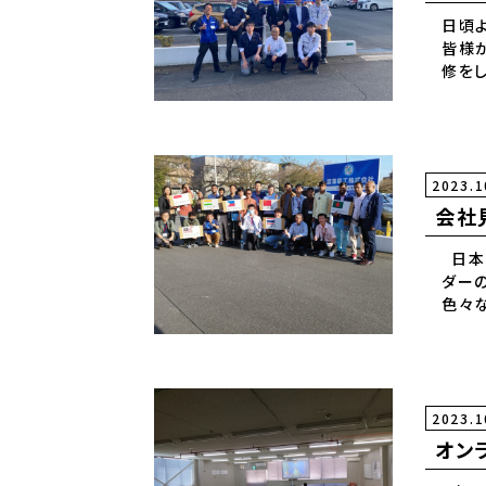
日頃
皆様
修を
い致し
2023.1
会社
日本
ダー
色々
あり
りあ
2023.1
オン