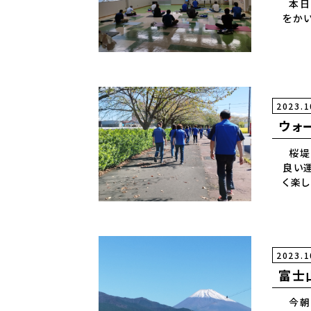
本日
をか
2023.1
ウォー
桜堤
良い
く楽
2023.1
富士
今朝