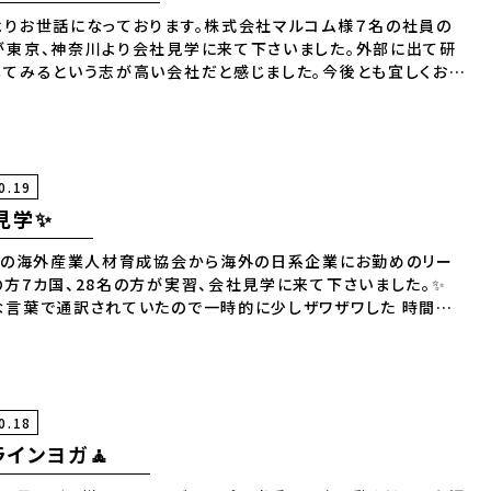
よりお世話になっております。株式会社マルコム様７名の社員の
が東京、神奈川より会社見学に来て下さいました。外部に出て研
してみるという志が高い会社だと感じました。今後とも宜しくお願
ます。
0.19
見学✨
の海外産業人材育成協会から海外の日系企業にお勤めのリー
の方7カ国、28名の方が実習、会社見学に来て下さいました。✨
な言葉で通訳されていたので一時的に少しザワザワした 時間が
ましたが、熱心に勉強されていました。📝 遠くから当社に来て下さ
りがとうございます🙇
0.18
ラインヨガ🧘