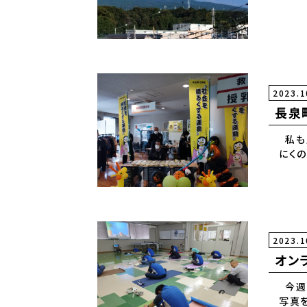
2023.1
長泉
私も
にく
2023.1
オン
今週
写真