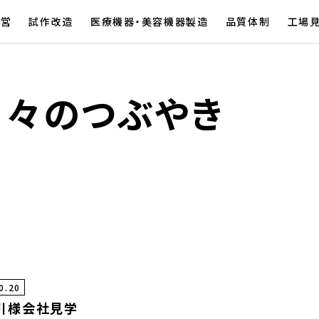
経営
試作改造
医療機器・美容機器製造
品質体制
工場
日々のつぶやき
0.20
引様会社見学