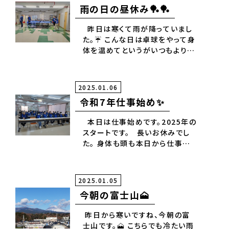
雨の日の昼休み🏓🏓
昨日は寒くて雨が降っていまし
た。☔ こんな日は卓球をやって身
体を温めてというがいつもより多
くいました。 皆さん卓球は上手
です。この1年で上達したのかも！
✨
2025.01.06
令和7年仕事始め✨
本日は仕事始めです。2025年の
スタートです。 長いお休みでし
た。 身体も頭も本日から仕事スイ
ッチオン！ 全体の昼礼を行いまし
た。 今年も頑張って行きましょう
✨
2025.01.05
今朝の富士山🗻
昨日から寒いですね、今朝の富
士山です。🗻 こちらでも冷たい雨