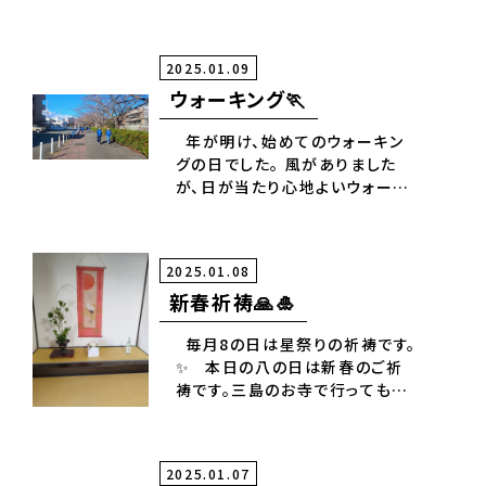
やって引き締めて行きましょう。
固くなった身体がほぐれてスッキ
リです✨
2025.01.09
ウォーキング🏃
年が明け、始めてのウォーキン
グの日でした。 風がありました
が、日が当たり心地よいウォーキ
ングとなりました。🚶 又、今年も
続けていきたいと思います。✨
2025.01.08
新春祈祷🙏🎍
毎月8の日は星祭りの祈祷です。
✨ 本日の八の日は新春のご祈
祷です。三島のお寺で行ってもら
いました。🙏 無事に1年が終わ
りますよう、良い年になります様
に！🙏
2025.01.07