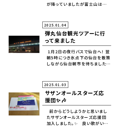
が降っていましたが富士山は雪❄️
乾燥していたので恵みの雨です。
2025.01.04
弾丸仙台観光ツアーに行
って来ました
1月2日の夜行バスで仙台へ！ 翌
朝5時につき氷点下の仙台を散策
しながら仙台朝市を待ちましたが
何と正月休み！唯一やっていたラ
ーメン屋さんで朝ラー！ そこから
日本三景松島へ！ 遊覧船や瑞巌
2025.01.03
寺やグルメで牡蠣バーガーや生
サザンオールスターズ応
牡蠣を堪能！ やはり素晴らしい景
援団✨🎶
色でした。 翌日は、るーぷる仙台
バスを使って 仙台の観光名所
前からどうしようかと思いまし
を 堪能しました。 充実した2泊3
たサザンオールスターズ応援団
日の旅でした。 お疲れ様でした。
加入しました。✨ 良い歌がいっ
仙台ありがとうございました。