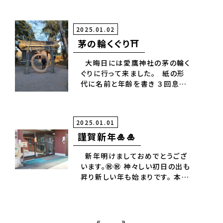
ぱい！同年代頑張っています。🎶
元気もらっています。✨
2025.01.02
茅の輪くぐり⛩️
大晦日には愛鷹神社の茅の輪く
ぐりに行って来ました。 紙の形
代に名前と年齢を書き ３回息を
吹きかけ無病息災のお祓いをし
ていただきました。🙏 今年も自
分達、皆様にとって良い年であり
2025.01.01
ますように。🙏
謹賀新年🎍🎍
新年明けましておめでとうござ
います。㊗️㊗️ 神々しい初日の出も
昇り新しい年も始まりです。 本年
も宜しくお願い致します。🙇
«
»