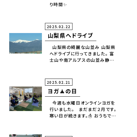
り時間✨
2025.02.22
山梨県へドライブ
山梨県の綺麗な山並み 山梨県
へドライブに行ってきました。 富
士山や南アルプスの山並み静岡
とは、違った景色で休日も充実し
た1日になりました
2025.02.21
ヨガ🧘の日
今週も水曜日オンラインヨガを
行いました。 まだまだ２月です。
寒い日が続きます。☃️ おうちでも
お風呂上がりに足や 肩、腕など
のストレッチを行うと血流が良く
なり気持ちが良くなります。✨