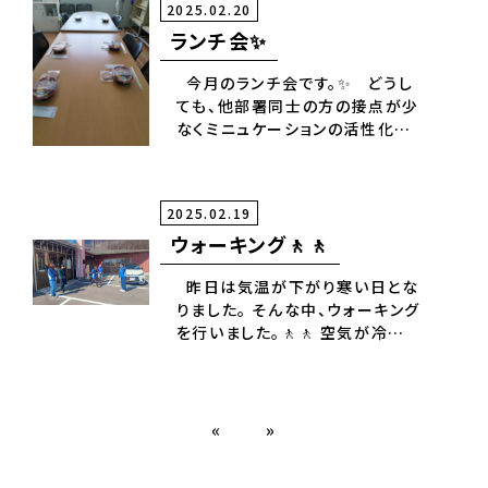
2025.02.20
ランチ会✨
今月のランチ会です。✨ どうし
ても、他部署同士の方の接点が少
なくミニュケーションの活性化と
いう事を目標に 今年度行いまし
たが来月行うと 計画通り、１年間
通して行った事になります。✨
2025.02.19
ウォーキング🚶🚶
昨日は気温が下がり寒い日とな
りました。 そんな中、ウォーキング
を行いました。🚶🚶 空気が冷たい
せいか皆、背中が丸まっています。
晴れていたので陽射しは暖かかっ
たです✨
«
»