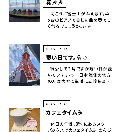
奏🎶🎶
向こうに富士山がみえます。🗻
5台のピアノで美しい曲を奏でて
くれるでしょうか。🎶🎶
2025.02.24
寒い日です。☃️☁️
後少しで３月ですが寒い日が続
いています。✨ 日本海側の地方
の方は大雪で生活に支障もあり
大変だと思います☃️。 お見舞い
申し上げます。✨ 春の訪れが待ち
遠しいです。🌸🌸 写真は昨年９月
2025.02.23
にはとバスに乗って見た東京タワ
カフェタイム☕
ーです🗼
休日の午後、近くにあるスター
バックスでカフェタイム☕ のんび